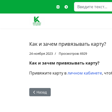
Поиск
Type
Как и зачем привязывать карту?
24 ноября 2023
Просмотров: 6929
Как и зачем привязывать карту?
Привяжите карту в
личном кабинете
, чт
Предыдущий: Могу ли я отвязать карту? Смог
Назад