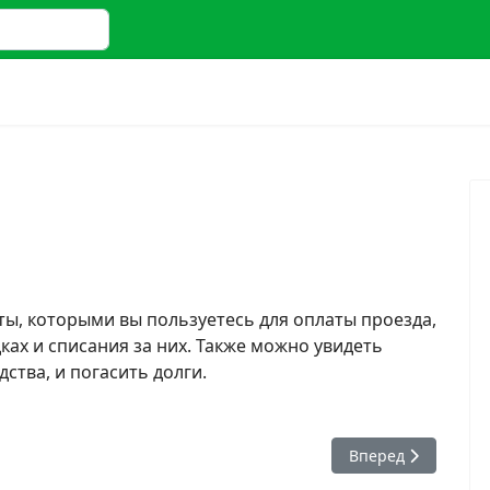
 2 or more characters for results.
ы, которыми вы пользуетесь для оплаты проезда,
ах и списания за них. Также можно увидеть
ства, и погасить долги.
ла записана в долг?
Следующий: Какой 
Вперед