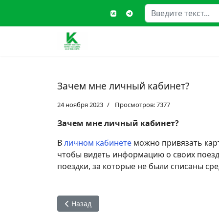
Поиск
Type
Зачем мне личный кабинет?
24 ноября 2023
Просмотров: 7377
Зачем мне личный кабинет?
В
личном кабинете
можно привязать карт
чтобы видеть информацию о своих поездк
поездки, за которые не были списаны сред
Предыдущий: Как так вышло, что поездка бы
Назад