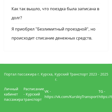
Как так вышло, что поездка была записана в
долг?
Я приобрел "Безлимитный проездной", но
происходит списание денежных средств.
Портал пассажира г. Курска, Курский Транспорт 2023 - 2025
г.
Личный
Расписание
VK -
TG -
кабинет
- Курский
https://vk.com/KurskiyTransport
https:/
пассажира
транспорт