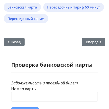
банковская карта
Пересадочный тариф 60 минут
Пересадочный тариф
Предыдущий: Моя карта в стоп-листе. Как её оттуда исклю
Следующий: Мо
Назад
Вперед
Проверка банковской карты
Задолженность и проездной билет.
Номер карты: